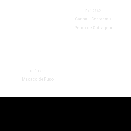
Ref: 2862
Cunha + Corrente +
Perno de Cofragem
Ref: 1733
Macaco de Fuso