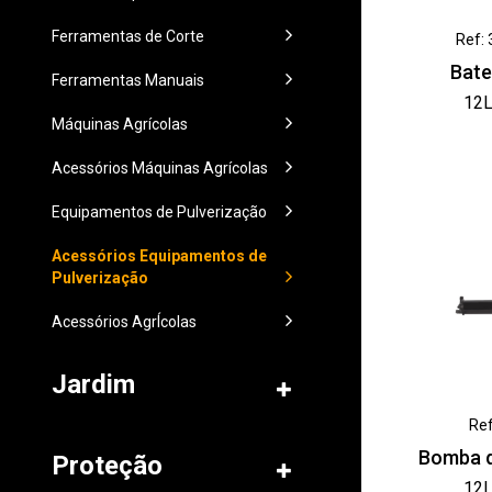
Ferramentas de Corte
Ref:
Bate
Ferramentas Manuais
12L
Máquinas Agrícolas
Acessórios Máquinas Agrícolas
Equipamentos de Pulverização
Acessórios Equipamentos de
Pulverização
Acessórios AgrÍcolas
Jardim
Ref
Bomba d
Proteção
12L