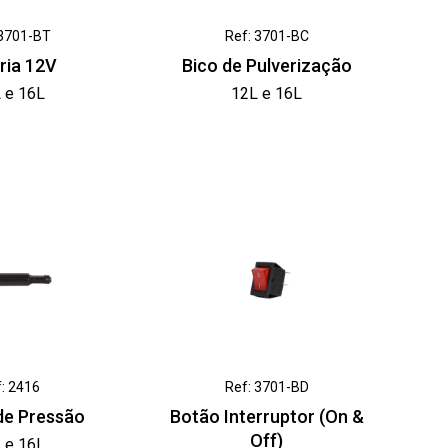
 3701-BT
Ref: 3701-BC
ria 12V
Bico de Pulverização
 e 16L
12L e 16L
: 2416
Ref: 3701-BD
e Pressão
Botão Interruptor (On &
Off)
 e 16L