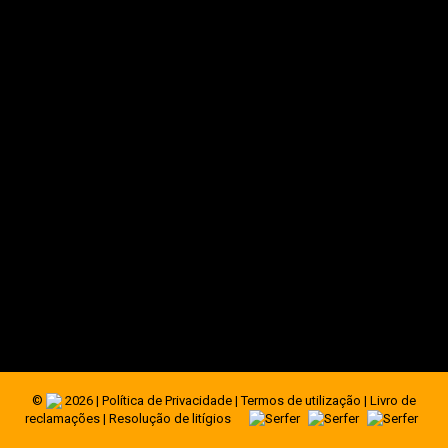
+351 255 491 218
(Chamada para a rede fixa nacional)
Fique ligado às novidades Serfer
©
2026 |
Política de Privacidade
|
Termos de utilização
|
Livro de
reclamações
|
Resolução de litígios